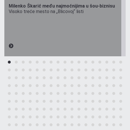
Milenko Škarić među najmoćnijima u šou-biznisu
Visoko treće mesto na „Blicovoj“ listi