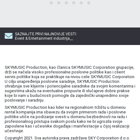
SAZNAJTE PRVI NAJNOVIJE VESTI
Event & Entertainment industrija__
SKYMUSIC Production, kao članica SKYMUSIC Corporation grupacije,
drži se načela visoko profesionalne poslovne politike kao i client
servis politike koja se praktikuje na nivou cele SKYMUSIC Corporation.
U cilju unapređenja poslovne saradnje, SKYMUSIC Production
ohrabruje sve klijente i potencijalne saradnike da svojim komentarima i
sugestima ukažu na eventualne propuste ili slučajeve dobre prakse
koje bi nam u budućnosti pomogle da zajednički unapredimo svoje
poslovanje i saradnju.
SKYMUSIC Production kao lider na regionalnom tržištu u domenu
rental kompanija ima obavezu da svojim primerom rada i poslovne
politike utiče na podizanje svesti u domenu bezbednosti na radu i
profesionalnog pristupa svakom poslu kako ne bi ugrozila svoje
zaposlene kao i učesnike događaja i manifestacije u čijoj realizaciji
učestvuje.
Copyright 2021. Sva autorska prava zadržava SKY Corporation d.o.o.