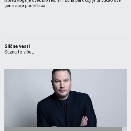
ispred koga je uvek bio red, ali i Luna park koji je privukao sve
generacije posetilaca.
Slične vesti
Saznajte više_