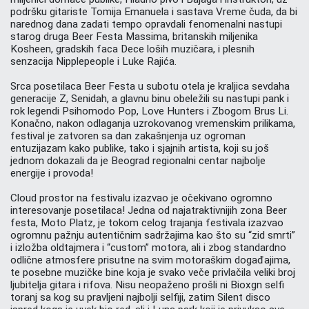
podršku gitariste Tomija Emanuela i sastava Vreme čuda, da bi
narednog dana zadati tempo opravdali fenomenalni nastupi
starog druga Beer Festa Massima, britanskih miljenika
Kosheen, gradskih faca Dece loših muzičara, i plesnih
senzacija Nipplepeople i Luke Rajića.
Srca posetilaca Beer Festa u subotu otela je kraljica sevdaha
generacije Z, Senidah, a glavnu binu obeležili su nastupi pank i
rok legendi Psihomodo Pop, Love Hunters i Zbogom Brus Li.
Konačno, nakon odlaganja uzrokovanog vremenskim prilikama,
festival je zatvoren sa dan zakašnjenja uz ogroman
entuzijazam kako publike, tako i sjajnih artista, koji su još
jednom dokazali da je Beograd regionalni centar najbolje
energije i provoda!
Cloud prostor na festivalu izazvao je očekivano ogromno
interesovanje posetilaca! Jedna od najatraktivnijih zona Beer
festa, Moto Platz, je tokom celog trajanja festivala izazvao
ogromnu pažnju autentičnim sadržajima kao što su “zid smrti”
i izložba oldtajmera i “custom” motora, ali i zbog standardno
odlične atmosfere prisutne na svim motoraškim događajima,
te posebne muzičke bine koja je svako veče privlačila veliki broj
ljubitelja gitara i rifova. Nisu neopaženo prošli ni Bioxgn selfi
toranj sa kog su pravljeni najbolji selfiji, zatim Silent disco