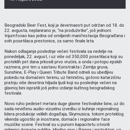
Beogradski Beer Fest, koji je devetnaesti put održan od 18. do
22. avgusta, neplanirano je, “na produžetke”, još jednom
trijumfovao kao jedna od omiljenih manifestacija Beograđana i
svih posetilaca prestonice, za samo finale leta.
Nakon odlaganja poslednje večeri festivala sa nedelje na
ponedeljak, 22. avgust, i uz više od 350,000 posetilaca koji su
proteklih pet dana prkosili prvo vrućini, a onda i potopu epskih
razmera, prvi tim u sastavu Konstrakta i Zemlja gruva,
Sunshine, E-Play i Queen Tribute Band odneli su ubedljivu
pobedu na domaćem terenu, uz himničnu, gotovo katarzičnu
pratnju više desetina hiljada ljudi koji su poslednje večeri na
glavnoj bini ispratili još jedno izdanje kultnog beogradskog
festivala.
Novo ruho pedeset metara duge glavne festivalske bine, uz do
sada neviđenu audio-vizuelnu izvedbu iz kuhinje regionalnog
lidera produkcije velikih događaja, Skymusica, tokom proteklog
vikenda ugostilo je inostrane, domaće i regionalne face
muzičke scene. Festival su u punom kapacitetu otvorili
miljenici domaće publike, Hladno pivo i Bajaga i instruktori, uz