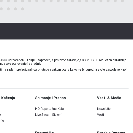
KYMUSIC Corporation. U cilju unapređenja poslovne saradnje, SKYMUSIC Production ohrabruje
o svoje poslovanje i saradnju.
 na radu i profesionalnog pristupa svakom poslu kako ne bi ugrozila svoje zaposlene kao i
i Kačenja
Snimanje i Prenos
Vesti & Media
HD Reportažna Kola
Newsletter
e
Live Stream Sistemi
Vesti
nje
Energetika
Prodaja Opreme