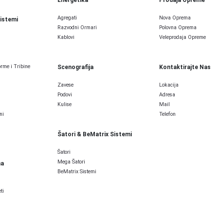
Agregati
Nova Oprema
Sistemi
Razvodni Ormari
Polovna Oprema
Kablovi
Veleprodaja Opreme
rme i Tribine
Scenografija
Kontaktirajte Nas
Zavese
Lokacija
Podovi
Adresa
Kulise
Mail
ni
Telefon
Šatori & BeMatrix Sistemi
Šatori
Mega Šatori
ma
BeMatrix Sistemi
ti