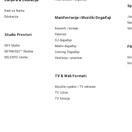
Sp
Radi sa Nama
Edukacija
Jav
Manifestacije i Muzički Događaji
Spo
Koncerti i turneje
Vel
Festivali
Studio Prostori
DJ događaji
SKY Studio
Modni događaji
Fi
SKYMUSIC™ Studios
Gaming Događaji
BELEXPO Centar
Sni
Venčanja i proslave
Sni
TV & Web Formati
Muzički spotovi i TV reklame
TV Uživo
TV Emisije