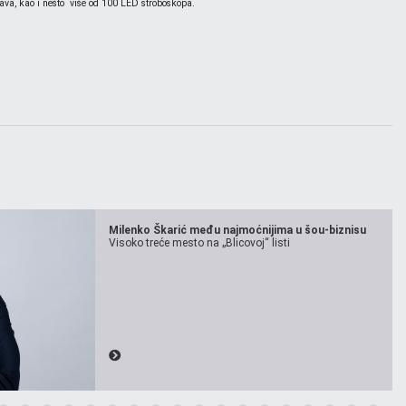
glava, kao i nešto više od 100 LED stroboskopa.
Milenko Škarić među najmoćnijima u šou-biznisu
Visoko treće mesto na „Blicovoj“ listi