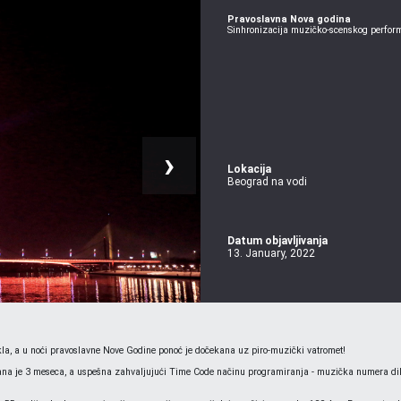
Pravoslavna Nova godina
Sinhronizacija muzičko-scenskog perfo
›
Lokacija
Beograd na vodi
Datum objavljivanja
13. January, 2022
la, a u noći pravoslavne Nove Godine ponoć je dočekana uz piro-muzički vatromet!
a je 3 meseca, a uspešna zahvaljujući Time Code načinu programiranja - muzička numera dikti