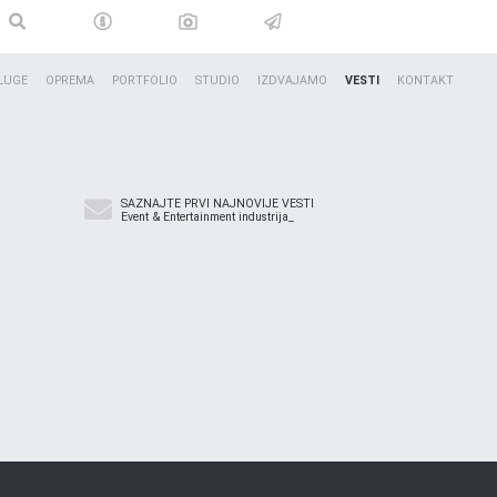
LUGE
OPREMA
PORTFOLIO
STUDIO
IZDVAJAMO
VESTI
KONTAKT
SAZNAJTE PRVI NAJNOVIJE VESTI
Event & Entertainment industrija_