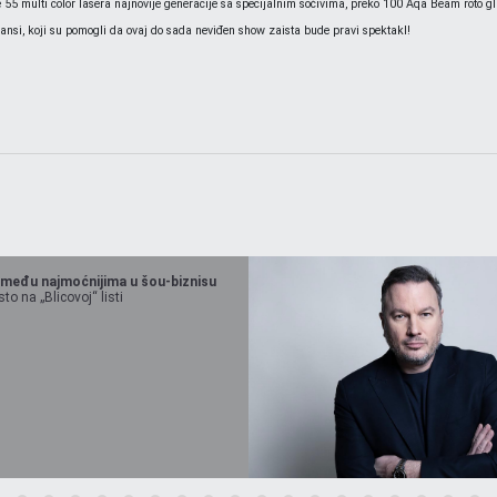
je 55 multi color lasera najnovije generacije sa specijalnim sočivima, preko 100 Aqa Beam roto 
nsi, koji su pomogli da ovaj do sada neviđen show zaista bude pravi spektakl!
 među najmoćnijima u šou-biznisu
o na „Blicovoj“ listi