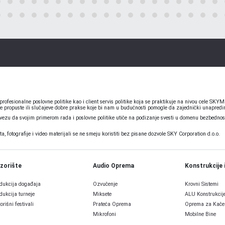
ofesionalne poslovne politike kao i client servis politike koja se praktikuje na nivou cele S
e propuste ili slučajeve dobre prakse koje bi nam u budućnosti pomogle da zajednički unapredim
u da svojim primerom rada i poslovne politike utiče na podizanje svesti u domenu bezbednosti
 fotografije i video materijali se ne smeju koristiti bez pisane dozvole SKY Corporation d.o.o.
zorište
Audio Oprema
Konstrukcije 
dukcija događaja
Ozvučenje
Krovni Sistemi
dukcija turneje
Miksete
ALU Konstrukcij
orišni festivali
Prateća Oprema
Oprema za Kače
Mikrofoni
Mobilne Bine