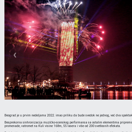
‹
Beograd je u prvim nedeljama 2022. imao priliku da bude svedok ne jednog, već dva spektak
Besprekorna sinhronizacija muzičko-scenskog performansa sa ostalim elementima pripreman
promenade, vatromet na Kuli visine 168m, 55 lasera i više od 200 svetlosnih efekata.