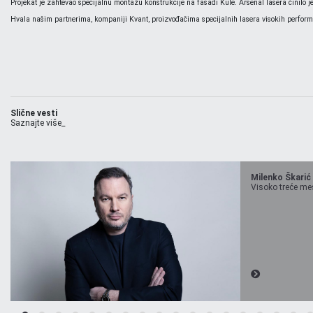
Projekat je zahtevao specijalnu montažu konstrukcije na fasadi Kule. Arsenal lasera činilo 
Hvala našim partnerima, kompaniji Kvant, proizvođačima specijalnih lasera visokih performa
Slične vesti
Saznajte više_
Milenko Škarić
Visoko treće mest