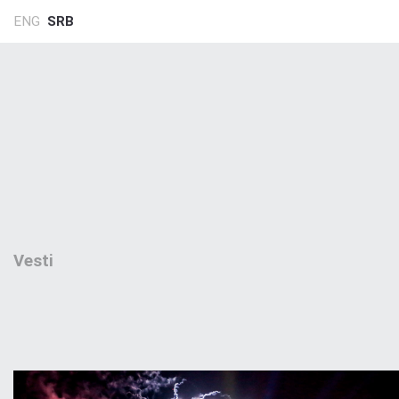
ENG
SRB
Vesti