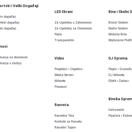
ortski i Veliki Događaji
LED Ekrani
Bine i Skelni 
ni događaji
rtski događaji
Za Upotrebu u Zatvorenom
Binski Sistemi
iki događaji
Za Upotrebu na Otvorenom
Skelni Sistemi
Podni
Mobilne Bine
Transparentni
Modularne Platfo
lmovi
manja na otvorenom
Video
DJ Oprema
manja u studiju
Projektori i Objektivi
Plejeri i Gramofo
Media Serveri
DJ Miksete
Miksete
Efekti i Dodaci
Procesori
Binska Opre
Rasveta
Instrumenti
Rasvetna Tela
Pojačala i Kabine
Kontrole za Rasvetu
Rasvetni Topovi