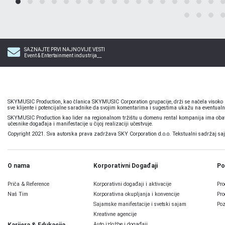
SAZNAJTE PRVI NAJNOVIJE VESTI
Event & Entertainment industrija__
SKYMUSIC Production, kao članica SKYMUSIC Corporation grupacije, drži se načela visoko pr
sve klijente i potencijalne saradnike da svojim komentarima i sugestima ukažu na eventualn
SKYMUSIC Production kao lider na regionalnom tržištu u domenu rental kompanija ima obavez
učesnike događaja i manifestacije u čijoj realizaciji učestvuje.
Copyright 2021. Sva autorska prava zadržava SKY Corporation d.o.o. Tekstualni sadržaj sajta,
O nama
Korporativni Događaji
Po
Priča & Reference
Korporativni događaji i aktivacije
Pro
Naš Tim
Korporativna okupljanja i konvencije
Pro
Sajamske manifestacije i svetski sajam
Poz
Kreativne agencije
Auto izložbe i događaji
Karijera & Edukacija