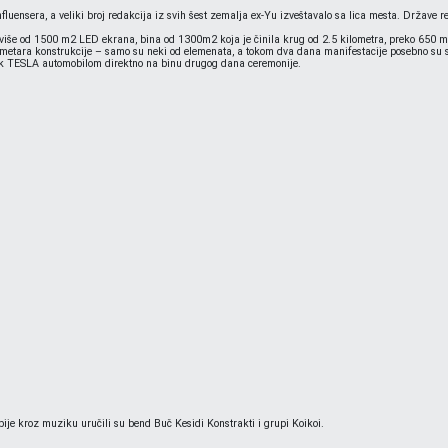
influensera, a veliki broj redakcija iz svih šest zemalja ex-Yu izveštavalo sa lica mesta. Države
 od 1500 m2 LED ekrana, bina od 1300m2 koja je činila krug od 2.5 kilometra, preko 650 motora
 kilometara konstrukcije – samo su neki od elemenata, a tokom dva dana manifestacije posebno su
zak TESLA automobilom direktno na binu drugog dana ceremonije.
bije kroz muziku uručili su bend Buč Kesidi Konstrakti i grupi Koikoi.