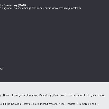
rds Ceremony (MAC)
 nagrada i najsavremenija svetlosna i audio-video produkcija obeležili
23
 Bosne i Hercegovine, Hrvatske, Makedonije, Crne Gore i Slovenije, a obeležilo ga je više od
i Huljić, Karolina Gočeva, Joker out bend, Voyage, Nucci, Teodora, Crni Cerak, Lacku,