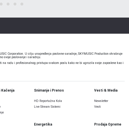
KYMUSIC Corporation. U cilju unapređenja poslovne saradnje, SKYMUSIC Production ohrabruje
o svoje poslovanje i saradnju.
 na radu i profesionalnog pristupa svakom poslu kako ne bi ugrozila svoje zaposlene kao i
i Kačenja
Snimanje i Prenos
Vesti & Media
HD Reportažna Kola
Newsletter
e
Live Stream Sistemi
Vesti
nje
Energetika
Prodaja Opreme