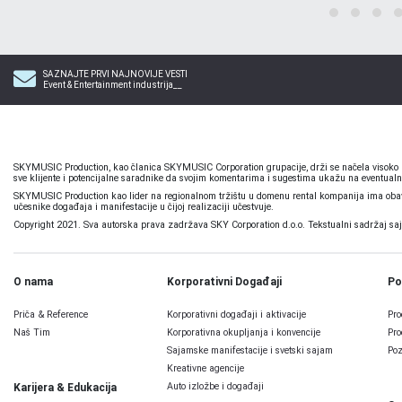
SAZNAJTE PRVI NAJNOVIJE VESTI
Event & Entertainment industrija__
SKYMUSIC Production, kao članica SKYMUSIC Corporation grupacije, drži se načela visoko pr
sve klijente i potencijalne saradnike da svojim komentarima i sugestima ukažu na eventualn
SKYMUSIC Production kao lider na regionalnom tržištu u domenu rental kompanija ima obavez
učesnike događaja i manifestacije u čijoj realizaciji učestvuje.
Copyright 2021. Sva autorska prava zadržava SKY Corporation d.o.o. Tekstualni sadržaj sajta,
O nama
Korporativni Događaji
Po
Priča & Reference
Korporativni događaji i aktivacije
Pro
Naš Tim
Korporativna okupljanja i konvencije
Pro
Sajamske manifestacije i svetski sajam
Poz
Kreativne agencije
Auto izložbe i događaji
Karijera & Edukacija