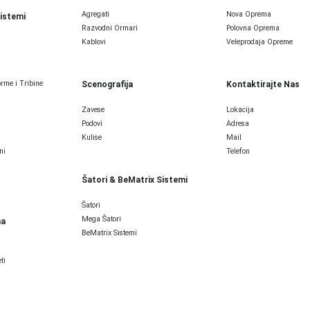
Agregati
Nova Oprema
Sistemi
Razvodni Ormari
Polovna Oprema
Kablovi
Veleprodaja Opreme
rme i Tribine
Scenografija
Kontaktirajte Nas
Zavese
Lokacija
Podovi
Adresa
Kulise
Mail
ni
Telefon
Šatori & BeMatrix Sistemi
Šatori
Mega Šatori
ma
BeMatrix Sistemi
ti