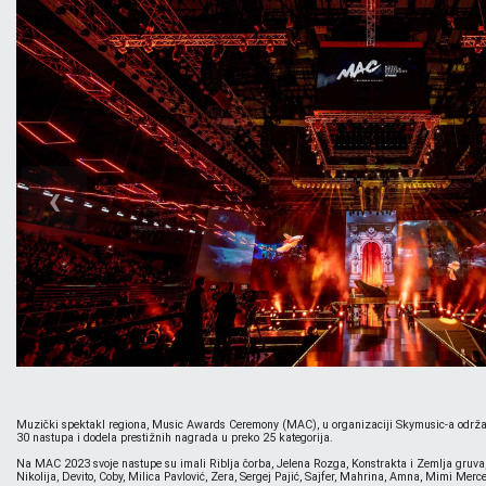
‹
Muzički spektakl regiona, Music Awards Ceremony (MAC), u organizaciji Skymusic-a održan je 
30 nastupa i dodela prestižnih nagrada u preko 25 kategorija.
Na MAC 2023 svoje nastupe su imali Riblja čorba, Jelena Rozga, Konstrakta i Zemlja gruva, E
Nikolija, Devito, Coby, Milica Pavlović, Zera, Sergej Pajić, Sajfer, Mahrina, Amna, Mimi Merc