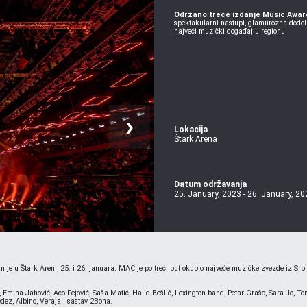
Održano treće izdanje Music Awa
spektakularni nastupi, glamurozna dodela
najveći muzički događaj u regionu
›
Lokacija
Štark Arena
Datum održavanja
25. January, 2023 - 26. January, 20
u Štark Areni, 25. i 26. januara. MAC je po treći put okupio najveće muzičke zvezde iz Srbije,
mina Jahović, Aco Pejović, Saša Matić, Halid Bešlić, Lexington band, Petar Grašo, Sara Jo, Tonč
edez, Albino, Veraja i sastav 2Bona.