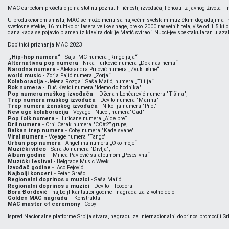
MAC carpetom prošetalo je na stotinu poznatih ličnosti, izvođača, ličnosti iz javnog života i 
U produkcionom smislu, MAC se može meriti sa najvećim svetskim muzičkim događajima - više
svetlosne efekte, 16 multikolor lasera velike snage, preko 2000 rasvetnih tela, više od 1.5
dana kada se pojavio plamen iz klavira dok je Matić svirao i Nucci-jev spektakularan ula
Dobitnici priznanja MAC 2023
„Hip-hop numera“
- Sajsi MC numera „Ringe jaja“
Alternativna pop numera
- Nika Turković numera „Dok nas nema“
Narodna numera
- Aleksandra Prijović numera „Zvuk tišine“
world music
- Zorja Pajić numera „Zorja“
Kolaboracija
- Jelena Rozga i Saša Matić, numera „Ti i ja“
Rok numera
- Buč Kesidi numera "Idemo do hodnika"
Pop numera muškog izvođača
- Dženan Lončarević numera "Tišina",
Trep numera muškog izvođača
- Devito numera "Marina"
Trep numera ženskog izvođača
- Nikolija numera "Pilot"
New age kolaboracija
- Voyage i Nucci, numera"Gad"
Pop folk numera
- Huricane numera „Ajde bre“.
Dril numera
- Crni Cerak numera "CC#2” grupe,
Balkan trep numera
- Coby numera "Kada svane"
Viral numera
- Voyage numera "Tango"
Urban pop numera
- Angellina numera „Oko moje“
Muzički video
- Sara Jo numera "Divlja",
Album godine
– Milica Pavlović sa albumom „Posesivna“
Muzički festival
- Belgrade Music Week
Izvođač godine
- Aco Pejović
Najbolji koncert
- Petar Grašo
Regionalni doprinos u muzici
- Saša Matić
Regionalni doprinos u muzici
- Devito i Teodora
Bora Đorđević
- najboljI kantautor godine i nagrada za životno delo
Golden MAC nagrada
– Konstrakta
MAC master of ceremony
- Coby
Ispred Nacionalne platforme Srbija stvara, nagradu za Internacionalni doprinos promociji Sr