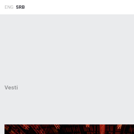
ENG
SRB
Vesti