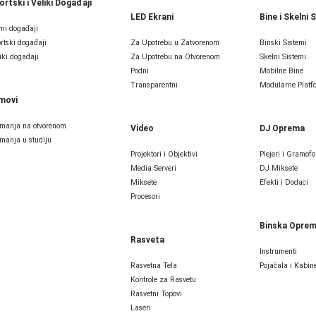
ortski i Veliki Događaji
LED Ekrani
Bine i Skelni 
ni događaji
rtski događaji
Za Upotrebu u Zatvorenom
Binski Sistemi
iki događaji
Za Upotrebu na Otvorenom
Skelni Sistemi
Podni
Mobilne Bine
Transparentni
Modularne Platfo
lmovi
manja na otvorenom
Video
DJ Oprema
manja u studiju
Projektori i Objektivi
Plejeri i Gramofo
Media Serveri
DJ Miksete
Miksete
Efekti i Dodaci
Procesori
Binska Opre
Rasveta
Instrumenti
Rasvetna Tela
Pojačala i Kabine
Kontrole za Rasvetu
Rasvetni Topovi
Laseri