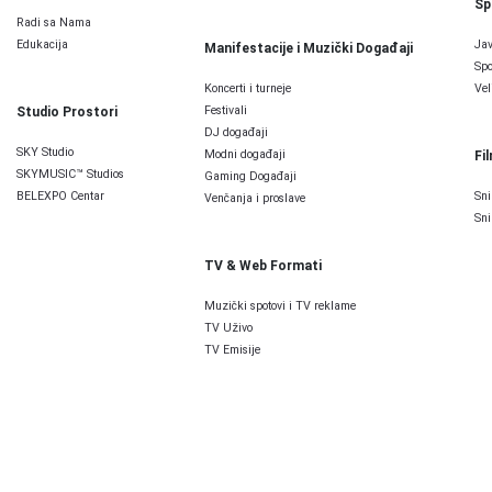
Sp
Radi sa Nama
Edukacija
Jav
Manifestacije i Muzički Događaji
Spo
Koncerti i turneje
Vel
Festivali
Studio Prostori
DJ događaji
SKY Studio
Modni događaji
Fi
SKYMUSIC™ Studios
Gaming Događaji
BELEXPO Centar
Sni
Venčanja i proslave
Sni
TV & Web Formati
Muzički spotovi i TV reklame
TV Uživo
TV Emisije