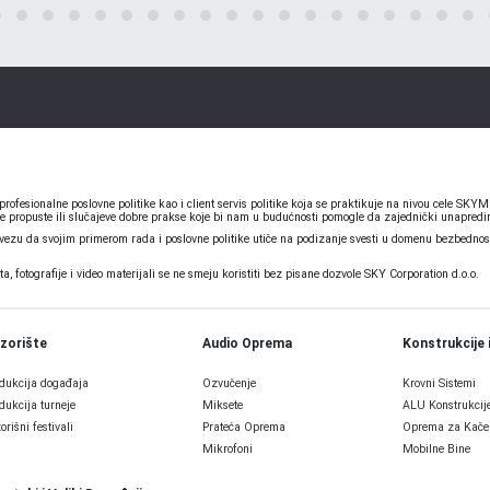
ofesionalne poslovne politike kao i client servis politike koja se praktikuje na nivou cele S
e propuste ili slučajeve dobre prakse koje bi nam u budućnosti pomogle da zajednički unapredim
u da svojim primerom rada i poslovne politike utiče na podizanje svesti u domenu bezbednosti
 fotografije i video materijali se ne smeju koristiti bez pisane dozvole SKY Corporation d.o.o.
zorište
Audio Oprema
Konstrukcije 
dukcija događaja
Ozvučenje
Krovni Sistemi
dukcija turneje
Miksete
ALU Konstrukcij
orišni festivali
Prateća Oprema
Oprema za Kače
Mikrofoni
Mobilne Bine