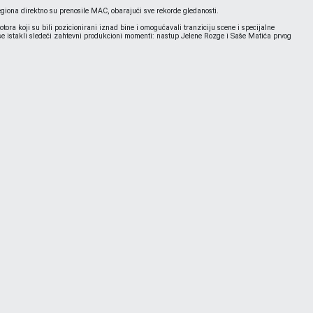
 regiona direktno su prenosile MAC, obarajući sve rekorde gledanosti.
 koji su bili pozicionirani iznad bine i omogućavali tranziciju scene i specijalne
 se istakli sledeći zahtevni produkcioni momenti: nastup Jelene Rozge i Saše Matića prvog