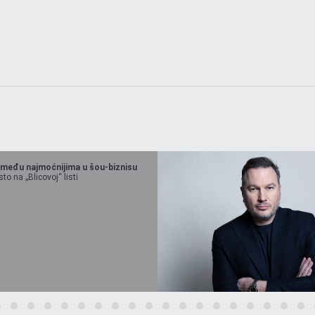
 među najmoćnijima u šou-biznisu
o na „Blicovoj“ listi