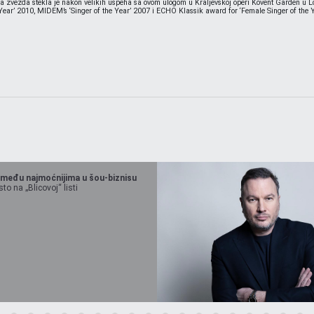
ska zvezda stekla je nakon velikih uspeha sa ovom ulogom u Kraljevskoj operi Kovent Garden u 
he Year’ 2010, MIDEM’s ‘Singer of the Year’ 2007 i ECHO Klassik award for ‘Female Singer of th
 među najmoćnijima u šou-biznisu
o na „Blicovoj“ listi