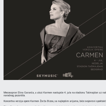
Mecosopran Elina Garanča, u ulozi Karmen nastupiće 4. jula na stadionu Tašmajdan uz našu 
narodnog pozorišta.
Koncertna verzija opere Karmen Žorža Bizea, sa najlepšim arijama, biće svojevrsni spektakl,