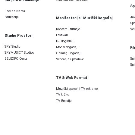
Sp
Radi sa Nama
Edukacija
Jav
Manifestacije i Muzički Događaji
Spo
Koncerti i turneje
Vel
Festivali
Studio Prostori
DJ događaji
SKY Studio
Modni događaji
Fi
SKYMUSIC™ Studios
Gaming Događaji
BELEXPO Centar
Sni
Venčanja i proslave
Sni
TV & Web Formati
Muzički spotovi i TV reklame
TV Uživo
TV Emisije