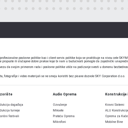
ofesionalne poslovne politike kao i client servis politike koja se praktikuje na nivou cele S
e propuste ili slučajeve dobre prakse koje bi nam u budućnosti pomogle da zajednički unapredim
u da svojim primerom rada i poslovne politike utiče na podizanje svesti u domenu bezbednosti
 fotografije i video materijali se ne smeju koristiti bez pisane dozvole SKY Corporation d.o.o.
zorište
Audio Oprema
Konstrukcije 
dukcija događaja
Ozvučenje
Krovni Sistemi
dukcija turneje
Miksete
ALU Konstrukcij
orišni festivali
Prateća Oprema
Oprema za Kače
Mikrofoni
Mobilne Bine