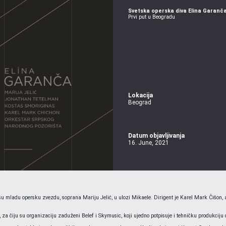
Svetska operska diva Elina Garanč
Prvi put u Beogradu
Lokacija
Beograd
Datum objavljivanja
16. June, 2021
mladu opersku zvezdu, soprana Mariju Jelić, u ulozi Mikaele. Dirigent je Karel Mark Čišon, a
 za čiju su organizaciju zaduženi Belef i Skymusic, koji ujedno potpisuje i tehničku produkcij