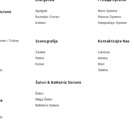
Agregati
Nova Oprema
Sistemi
Razvodni Ormari
Polovna Oprema
Kablovi
Veleprodaja Opreme
rme i Tribine
Scenografija
Kontaktirajte Nas
Zavese
Lokacija
Podovi
Adresa
Kulise
Mail
ni
Telefon
Šatori & BeMatrix Sistemi
Šatori
Mega Šatori
ma
BeMatrix Sistemi
ti