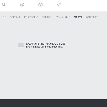
LUGE
OPREMA
PORTFOLIO
STUDIO
IZDVAJAMO
VESTI
KONTAKT
SAZNAJTE PRVI NAJNOVIJE VESTI
Event & Entertainment industrija_