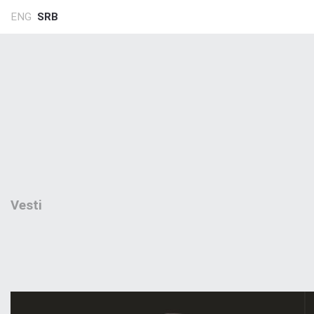
ENG
SRB
Vesti