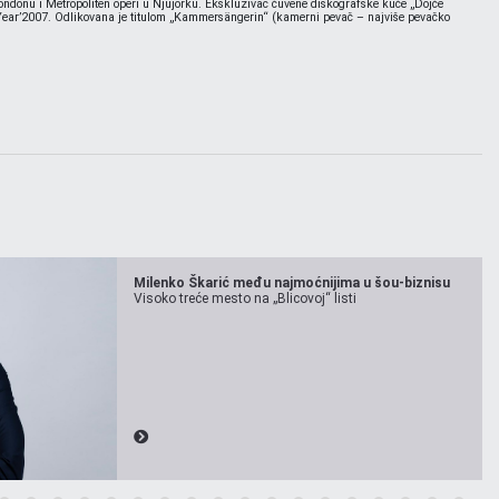
Londonu i Metropoliten operi u Njujorku. Ekskluzivac čuvene diskografske kuće „Dojče
e Year’2007. Odlikovana je titulom „Kammersängerin“ (kamerni pevač – najviše pevačko
Milenko Škarić među najmoćnijima u šou-biznisu
Visoko treće mesto na „Blicovoj“ listi