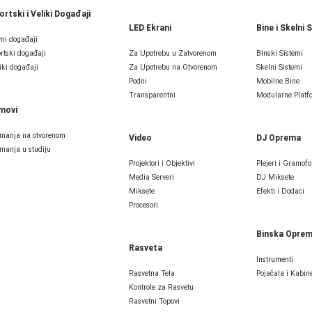
ortski i Veliki Događaji
LED Ekrani
Bine i Skelni 
ni događaji
rtski događaji
Za Upotrebu u Zatvorenom
Binski Sistemi
iki događaji
Za Upotrebu na Otvorenom
Skelni Sistemi
Podni
Mobilne Bine
Transparentni
Modularne Platfo
lmovi
manja na otvorenom
Video
DJ Oprema
manja u studiju
Projektori i Objektivi
Plejeri i Gramofo
Media Serveri
DJ Miksete
Miksete
Efekti i Dodaci
Procesori
Binska Opre
Rasveta
Instrumenti
Rasvetna Tela
Pojačala i Kabine
Kontrole za Rasvetu
Rasvetni Topovi