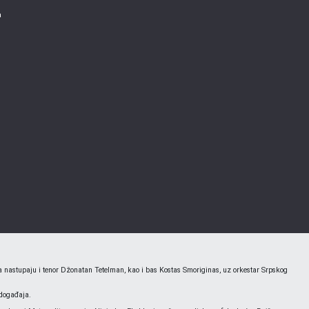
a
 nastupaju i tenor Džonatan Tetelman, kao i bas Kostas Smoriginas, uz orkestar Srpskog
u događaja.