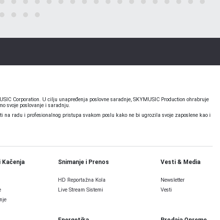
KYMUSIC Corporation. U cilju unapređenja poslovne saradnje, SKYMUSIC Production ohrabruje
o svoje poslovanje i saradnju.
 na radu i profesionalnog pristupa svakom poslu kako ne bi ugrozila svoje zaposlene kao i
i Kačenja
Snimanje i Prenos
Vesti & Media
HD Reportažna Kola
Newsletter
e
Live Stream Sistemi
Vesti
nje
Energetika
Prodaja Opreme