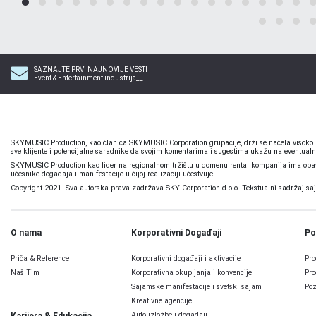
SAZNAJTE PRVI NAJNOVIJE VESTI
Event & Entertainment industrija__
SKYMUSIC Production, kao članica SKYMUSIC Corporation grupacije, drži se načela visoko pr
sve klijente i potencijalne saradnike da svojim komentarima i sugestima ukažu na eventualn
SKYMUSIC Production kao lider na regionalnom tržištu u domenu rental kompanija ima obavez
učesnike događaja i manifestacije u čijoj realizaciji učestvuje.
Copyright 2021. Sva autorska prava zadržava SKY Corporation d.o.o. Tekstualni sadržaj sajta,
O nama
Korporativni Događaji
Po
Priča & Reference
Korporativni događaji i aktivacije
Pro
Naš Tim
Korporativna okupljanja i konvencije
Pro
Sajamske manifestacije i svetski sajam
Poz
Kreativne agencije
Auto izložbe i događaji
Karijera & Edukacija