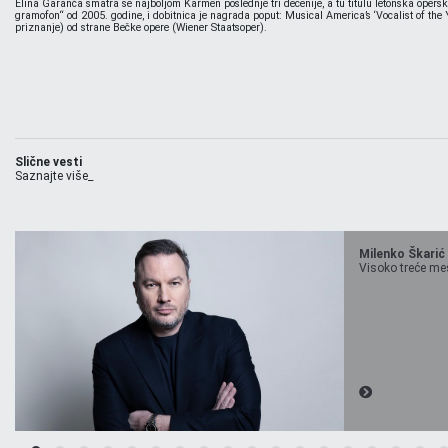
Elina Garanča smatra se najboljom Karmen poslednje tri decenije, a tu titulu letonska oper
gramofon“ od 2005. godine, i dobitnica je nagrada poput: Musical America’s ‘Vocalist of t
priznanje) od strane Bečke opere (Wiener Staatsoper).
Slične vesti
Saznajte više_
Milenko Škarić
Visoko treće mest