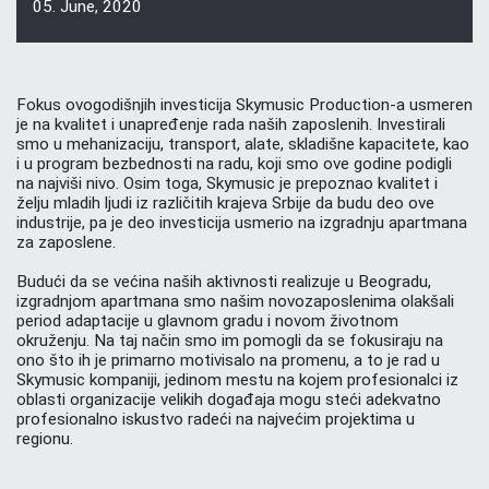
05. June, 2020
Fokus ovogodišnjih investicija Skymusic Production-a usmeren
je na kvalitet i unapređenje rada naših zaposlenih. Investirali
smo u mehanizaciju, transport, alate, skladišne kapacitete, kao
i u program bezbednosti na radu, koji smo ove godine podigli
na najviši nivo. Osim toga, Skymusic je prepoznao kvalitet i
želju mladih ljudi iz različitih krajeva Srbije da budu deo ove
industrije, pa je deo investicija usmerio na izgradnju apartmana
za zaposlene.
Budući da se većina naših aktivnosti realizuje u Beogradu,
izgradnjom apartmana smo našim novozaposlenima olakšali
period adaptacije u glavnom gradu i novom životnom
okruženju. Na taj način smo im pomogli da se fokusiraju na
ono što ih je primarno motivisalo na promenu, a to je rad u
Skymusic kompaniji, jedinom mestu na kojem profesionalci iz
oblasti organizacije velikih događaja mogu steći adekvatno
profesionalno iskustvo radeći na najvećim projektima u
regionu.