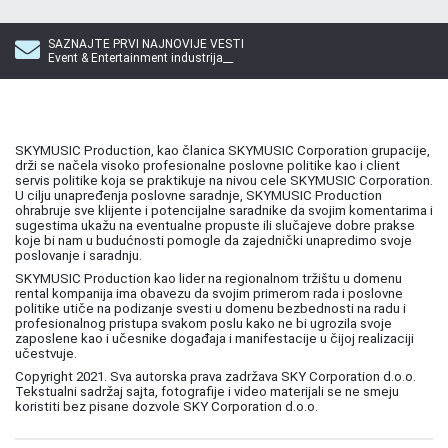
SAZNAJTE PRVI NAJNOVIJE VESTI
Event & Entertainment industrija__
SKYMUSIC Production, kao članica SKYMUSIC Corporation grupacije,
drži se načela visoko profesionalne poslovne politike kao i client
servis politike koja se praktikuje na nivou cele SKYMUSIC Corporation.
U cilju unapređenja poslovne saradnje, SKYMUSIC Production
ohrabruje sve klijente i potencijalne saradnike da svojim komentarima i
sugestima ukažu na eventualne propuste ili slučajeve dobre prakse
koje bi nam u budućnosti pomogle da zajednički unapredimo svoje
poslovanje i saradnju.
SKYMUSIC Production kao lider na regionalnom tržištu u domenu
rental kompanija ima obavezu da svojim primerom rada i poslovne
politike utiče na podizanje svesti u domenu bezbednosti na radu i
profesionalnog pristupa svakom poslu kako ne bi ugrozila svoje
zaposlene kao i učesnike događaja i manifestacije u čijoj realizaciji
učestvuje.
Copyright 2021. Sva autorska prava zadržava SKY Corporation d.o.o.
Tekstualni sadržaj sajta, fotografije i video materijali se ne smeju
koristiti bez pisane dozvole SKY Corporation d.o.o.