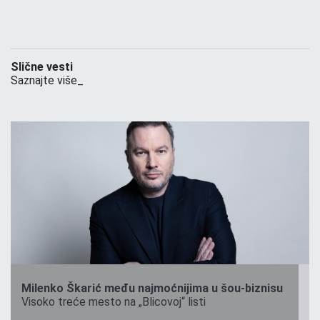
Slične vesti
Saznajte više_
Milenko Škarić među najmoćnijima u šou-biznisu
Visoko treće mesto na „Blicovoj“ listi