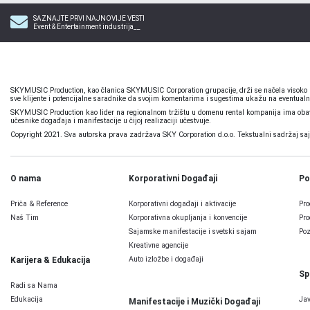
SAZNAJTE PRVI NAJNOVIJE VESTI
Event & Entertainment industrija__
SKYMUSIC Production, kao članica SKYMUSIC Corporation grupacije, drži se načela visoko pr
sve klijente i potencijalne saradnike da svojim komentarima i sugestima ukažu na eventualn
SKYMUSIC Production kao lider na regionalnom tržištu u domenu rental kompanija ima obavez
učesnike događaja i manifestacije u čijoj realizaciji učestvuje.
Copyright 2021. Sva autorska prava zadržava SKY Corporation d.o.o. Tekstualni sadržaj sajta,
O nama
Korporativni Događaji
Po
Priča & Reference
Korporativni događaji i aktivacije
Pro
Naš Tim
Korporativna okupljanja i konvencije
Pro
Sajamske manifestacije i svetski sajam
Poz
Kreativne agencije
Auto izložbe i događaji
Karijera & Edukacija
Sp
Radi sa Nama
Edukacija
Jav
Manifestacije i Muzički Događaji