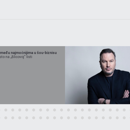
 među najmoćnijima u šou-biznisu
o na „Blicovoj“ listi