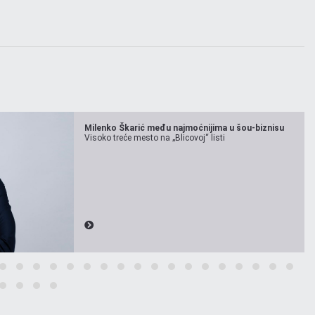
Milenko Škarić među najmoćnijima u šou-biznisu
Visoko treće mesto na „Blicovoj“ listi