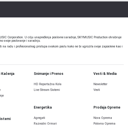
KYMUSIC Corporation. U cilju unapređenja poslovne saradnje, SKYMUSIC Production ohrabruje
o svoje poslovanje i saradnju.
 na radu i profesionalnog pristupa svakom poslu kako ne bi ugrozila svoje zaposlene kao i
i Kačenja
Snimanje i Prenos
Vesti & Media
HD Reportažna Kola
Newsletter
e
Live Stream Sistemi
Vesti
nje
Energetika
Prodaja Opreme
Agregati
Nova Oprema
Sistemi
Razvodni Ormari
Polovna Oprema