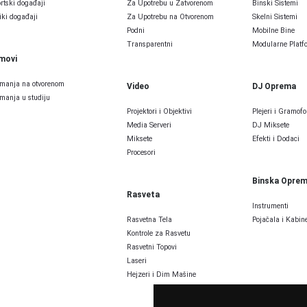
rtski događaji
Za Upotrebu u Zatvorenom
Binski Sistemi
iki događaji
Za Upotrebu na Otvorenom
Skelni Sistemi
Podni
Mobilne Bine
Transparentni
Modularne Platfo
lmovi
manja na otvorenom
Video
DJ Oprema
manja u studiju
Projektori i Objektivi
Plejeri i Gramofo
Media Serveri
DJ Miksete
Miksete
Efekti i Dodaci
Procesori
Binska Opre
Rasveta
Instrumenti
Rasvetna Tela
Pojačala i Kabine
Kontrole za Rasvetu
Rasvetni Topovi
Laseri
Hejzeri i Dim Mašine