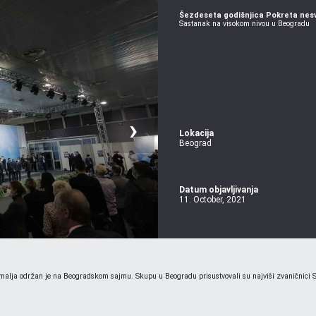
Šezdeseta godišnjica Pokreta nes
Sastanak na visokom nivou u Beogradu
›
Lokacija
Beograd
Datum objavljivanja
11. October, 2021
malja održan je na Beogradskom sajmu. Skupu u Beogradu prisustvovali su najviši zvaničnici Sr