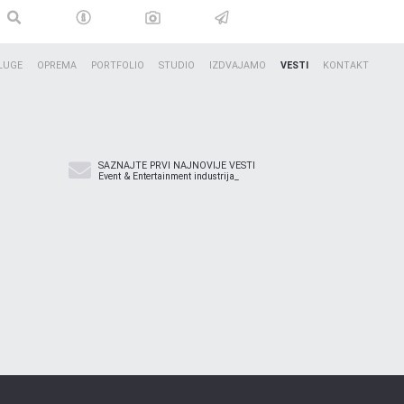
LUGE
OPREMA
PORTFOLIO
STUDIO
IZDVAJAMO
VESTI
KONTAKT
SAZNAJTE PRVI NAJNOVIJE VESTI
Event & Entertainment industrija_