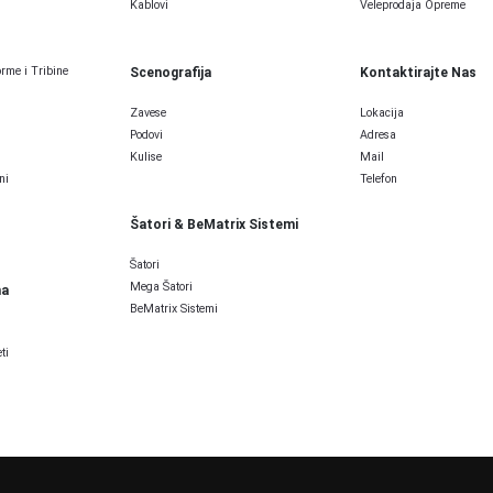
Kablovi
Veleprodaja Opreme
rme i Tribine
Scenografija
Kontaktirajte Nas
Zavese
Lokacija
Podovi
Adresa
Kulise
Mail
ni
Telefon
Šatori & BeMatrix Sistemi
Šatori
Mega Šatori
ma
BeMatrix Sistemi
ti