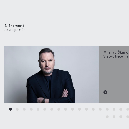
Slične vesti
Saznajte više_
Milenko Škarić
Visoko treće mest