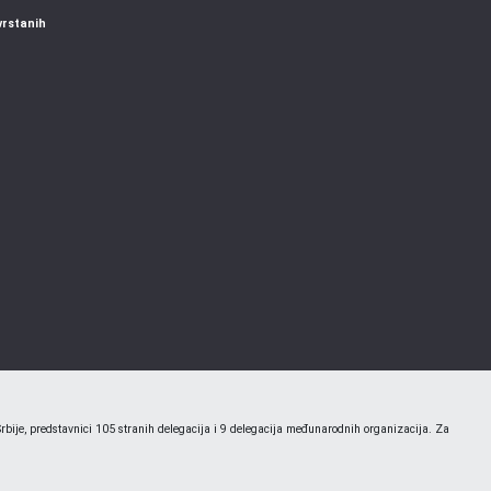
vrstanih
bije, predstavnici 105 stranih delegacija i 9 delegacija međunarodnih organizacija. Za