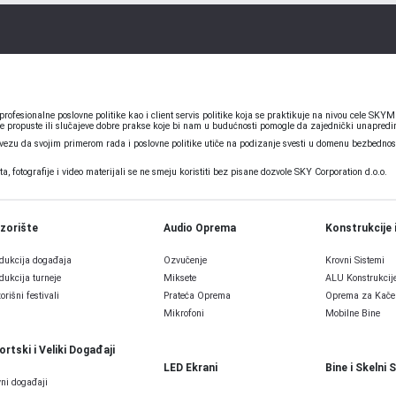
ofesionalne poslovne politike kao i client servis politike koja se praktikuje na nivou cele S
e propuste ili slučajeve dobre prakse koje bi nam u budućnosti pomogle da zajednički unapredim
u da svojim primerom rada i poslovne politike utiče na podizanje svesti u domenu bezbednosti
 fotografije i video materijali se ne smeju koristiti bez pisane dozvole SKY Corporation d.o.o.
zorište
Audio Oprema
Konstrukcije 
dukcija događaja
Ozvučenje
Krovni Sistemi
dukcija turneje
Miksete
ALU Konstrukcij
orišni festivali
Prateća Oprema
Oprema za Kače
Mikrofoni
Mobilne Bine
ortski i Veliki Događaji
LED Ekrani
Bine i Skelni 
ni događaji