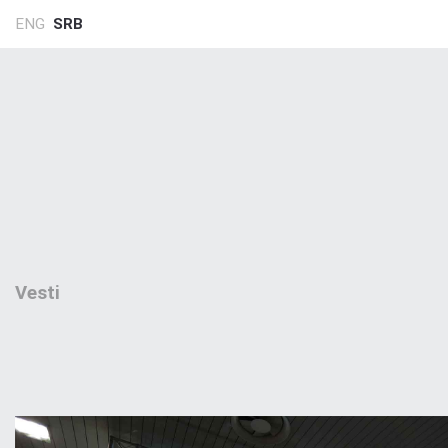
ENG
SRB
Vesti