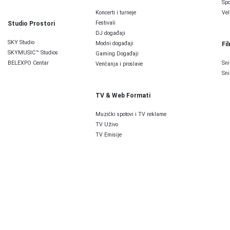
Spo
Koncerti i turneje
Vel
Festivali
Studio Prostori
DJ događaji
SKY Studio
Modni događaji
Fi
SKYMUSIC™ Studios
Gaming Događaji
BELEXPO Centar
Sni
Venčanja i proslave
Sni
TV & Web Formati
Muzički spotovi i TV reklame
TV Uživo
TV Emisije