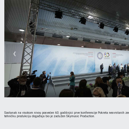
‹
Sastanak na visokom nivou posvećen 60. godišnjici prve konferencije Pokreta nesvrstanih ze
tehničku produkciju događaja bio je zadužen Skymusic Production.