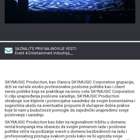
SAZNAJTE PRVI NAJNOVIJE VESTI
Event & Entertainment industrija__
SKYMUSIC Production, kao članica SKYMUSIC Corporation grupacije,
drži se načela visoko profesionalne poslovne politike kao i client
servis politike koja se praktikuje na nivou cele SKYMUSIC Corporation.
U cilju unapređenja poslovne saradnje, SKYMUSIC Production
ohrabruje sve klijente i potencijalne saradnike da svojim komentarima i
sugestima ukažu na eventualne propuste ili slučajeve dobre prakse
koje bi nam u budućnosti pomogle da zajednički unapredimo svoje
poslovanje i saradnju.
SKYMUSIC Production kao lider na regionalnom tržištu u domenu
rental kompanija ima obavezu da svojim primerom rada i poslovne
politike utiče na podizanje svesti u domenu bezbednosti na radu i
profesionalnog pristupa svakom poslu kako ne bi ugrozila svoje