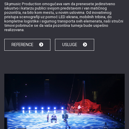
Skymusic Production omogućava vam da prenesete jedinstveno
iskustvo i katarzu publici svojom predstavom i van matičnog
pozorišta, na bilo kom mestu, u novim uslovima. Od inovativnog
pristupa scenografiji uz pomoć LED ekrana, mobilnih tribina, do
kompletne logistike i sigurnog transporta svih elemenata, naši stručni
timovi pobrinuće se da vaša pozorišna turneja bude uspešno
realizovana.
REFERENCE
USLUGE