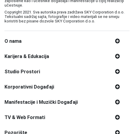
zaposlene kao i učesnike događaja i manifestacije u čijoj realizaciji
učestvuje.
Copyright 2021. Sva autorska prava zadržava SKY Corporation d.o.o.
Tekstualni sadržaj sajta, fotografije i video materijali se ne smeju
koristiti bez pisane dozvole SKY Corporation d.o.o.
O nama
Karijera & Edukacija
Studio Prostori
Korporativni Događaji
Manifestacije i Muzički Događaji
TV & Web Formati
Pozorište