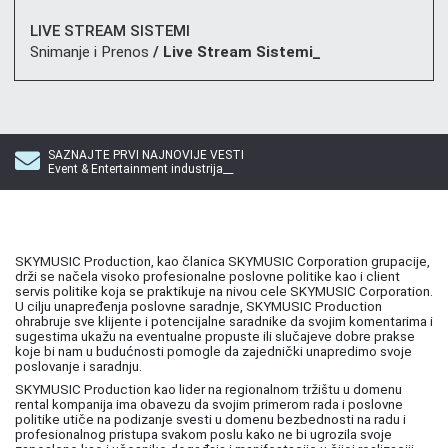
LIVE STREAM SISTEMI
Snimanje i Prenos
/ Live Stream Sistemi_
SAZNAJTE PRVI NAJNOVIJE VESTI
Event & Entertainment industrija__
SKYMUSIC Production, kao članica SKYMUSIC Corporation grupacije,
drži se načela visoko profesionalne poslovne politike kao i client
servis politike koja se praktikuje na nivou cele SKYMUSIC Corporation.
U cilju unapređenja poslovne saradnje, SKYMUSIC Production
ohrabruje sve klijente i potencijalne saradnike da svojim komentarima i
sugestima ukažu na eventualne propuste ili slučajeve dobre prakse
koje bi nam u budućnosti pomogle da zajednički unapredimo svoje
poslovanje i saradnju.
SKYMUSIC Production kao lider na regionalnom tržištu u domenu
rental kompanija ima obavezu da svojim primerom rada i poslovne
politike utiče na podizanje svesti u domenu bezbednosti na radu i
profesionalnog pristupa svakom poslu kako ne bi ugrozila svoje