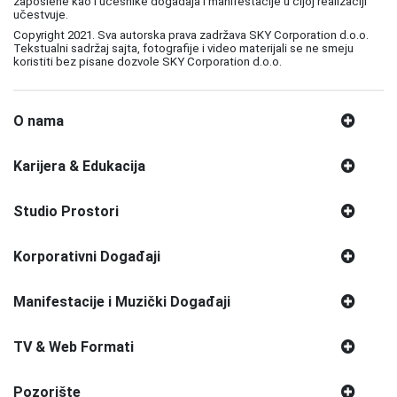
zaposlene kao i učesnike događaja i manifestacije u čijoj realizaciji
učestvuje.
Copyright 2021. Sva autorska prava zadržava SKY Corporation d.o.o.
Tekstualni sadržaj sajta, fotografije i video materijali se ne smeju
koristiti bez pisane dozvole SKY Corporation d.o.o.
O nama
Karijera & Edukacija
Studio Prostori
Korporativni Događaji
Manifestacije i Muzički Događaji
TV & Web Formati
Pozorište