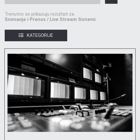
Trenutno se prikazuju rezultati za
Snimanje i Prenos / Live Stream Sistemi
KATEGORIJE