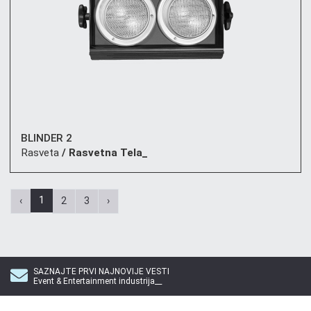
BLINDER 2
Rasveta
/ Rasvetna Tela_
1
‹
2
3
›
SAZNAJTE PRVI NAJNOVIJE VESTI
Event & Entertainment industrija__