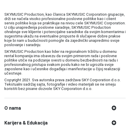
SKYMUSIC Production, kao članica SKYMUSIC Corporation grupacije,
drži se načela visoko profesionalne poslovne politike kao i client
servis politike koja se praktikuje na nivou cele SKYMUSIC Corporation.
U cilju unapređenja poslovne saradnje, SKYMUSIC Production
ohrabruje sve klijente i potencijalne saradnike da svojim komentarima i
sugestima ukažu na eventualne propuste ili slučajeve dobre prakse
koje bi nam u budućnosti pomogle da zajednički unapredimo svoje
poslovanje i saradnju.
SKYMUSIC Production kao lider na regionalnom tržištu u domenu
rental kompanija ima obavezu da svojim primerom rada i poslovne
politike utiče na podizanje svesti u domenu bezbednosti na radu i
profesionalnog pristupa svakom poslu kako ne bi ugrozila svoje
zaposlene kao i učesnike događaja i manifestacije u čijoj realizaciji
učestvuje.
Copyright 2021. Sva autorska prava zadržava SKY Corporation d.o.o.
Tekstualni sadržaj sajta, fotografije i video materijali se ne smeju
koristiti bez pisane dozvole SKY Corporation d.o.o.
O nama
Karijera & Edukacija