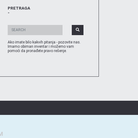
PRETRAGA
-
Ako imate bilo kakvih pitanja - pozovite nas.
Imamo obiman inventar i možemo vam
pomoći da pronađete pravo rešenje.
M