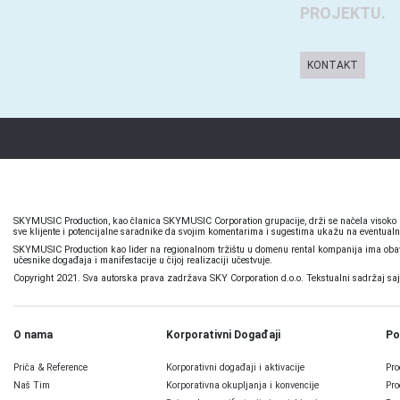
PROJEKTU.
KONTAKT
SKYMUSIC Production, kao članica SKYMUSIC Corporation grupacije, drži se načela visoko pr
sve klijente i potencijalne saradnike da svojim komentarima i sugestima ukažu na eventualn
SKYMUSIC Production kao lider na regionalnom tržištu u domenu rental kompanija ima obavez
učesnike događaja i manifestacije u čijoj realizaciji učestvuje.
Copyright 2021. Sva autorska prava zadržava SKY Corporation d.o.o. Tekstualni sadržaj sajta,
O nama
Korporativni Događaji
Po
Priča & Reference
Korporativni događaji i aktivacije
Pro
Naš Tim
Korporativna okupljanja i konvencije
Pro