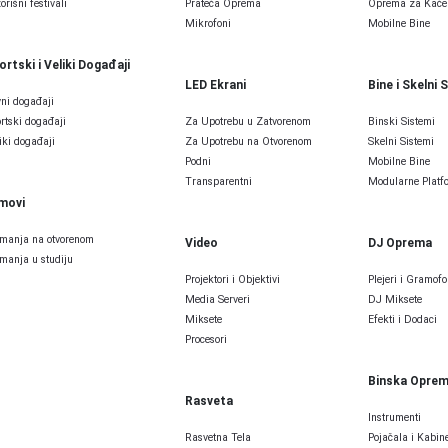
orišni festivali
Prateća Oprema
Oprema za Kače
Mikrofoni
Mobilne Bine
ortski i Veliki Događaji
LED Ekrani
Bine i Skelni 
ni događaji
rtski događaji
Za Upotrebu u Zatvorenom
Binski Sistemi
iki događaji
Za Upotrebu na Otvorenom
Skelni Sistemi
Podni
Mobilne Bine
Transparentni
Modularne Platfo
lmovi
manja na otvorenom
Video
DJ Oprema
manja u studiju
Projektori i Objektivi
Plejeri i Gramofo
Media Serveri
DJ Miksete
Miksete
Efekti i Dodaci
Procesori
Binska Opre
Rasveta
Instrumenti
Rasvetna Tela
Pojačala i Kabine