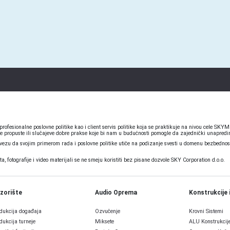
ofesionalne poslovne politike kao i client servis politike koja se praktikuje na nivou cele S
e propuste ili slučajeve dobre prakse koje bi nam u budućnosti pomogle da zajednički unapredim
u da svojim primerom rada i poslovne politike utiče na podizanje svesti u domenu bezbednosti
 fotografije i video materijali se ne smeju koristiti bez pisane dozvole SKY Corporation d.o.o.
zorište
Audio Oprema
Konstrukcije 
dukcija događaja
Ozvučenje
Krovni Sistemi
dukcija turneje
Miksete
ALU Konstrukcij