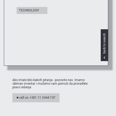
TECHNOLOGY
back to search
Ako imate bilo kakvih pitanja - pozovite nas. Imamo
obiman inventar i možemo vam pomoći da pronađete
pravo rešenje.
■ call us +381 11 3444 747