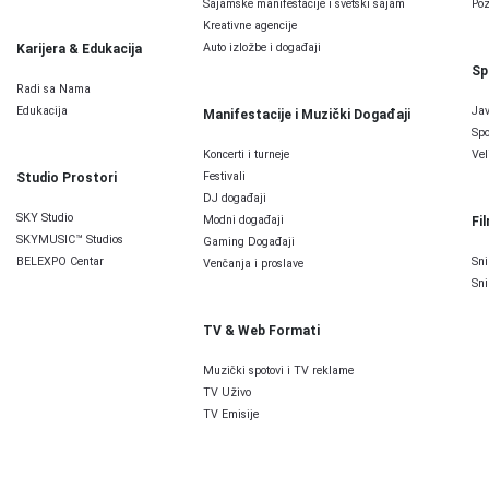
Sajamske manifestacije i svetski sajam
Poz
Kreativne agencije
Auto izložbe i događaji
Karijera & Edukacija
Sp
Radi sa Nama
Edukacija
Jav
Manifestacije i Muzički Događaji
Spo
Koncerti i turneje
Vel
Festivali
Studio Prostori
DJ događaji
SKY Studio
Modni događaji
Fi
SKYMUSIC™ Studios
Gaming Događaji
BELEXPO Centar
Sni
Venčanja i proslave
Sni
TV & Web Formati
Muzički spotovi i TV reklame
TV Uživo
TV Emisije