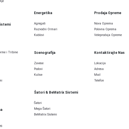
nje
Energetika
Prodaja Opreme
Agregati
Nova Oprema
Sistemi
Razvodni Ormari
Polovna Oprema
Kablovi
Veleprodaja Opreme
rme i Tribine
Scenografija
Kontaktirajte Nas
Zavese
Lokacija
Podovi
Adresa
Kulise
Mail
ni
Telefon
Šatori & BeMatrix Sistemi
Šatori
Mega Šatori
ma
BeMatrix Sistemi
ti