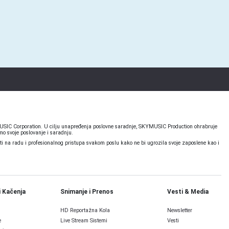
KYMUSIC Corporation. U cilju unapređenja poslovne saradnje, SKYMUSIC Production ohrabruje
o svoje poslovanje i saradnju.
 na radu i profesionalnog pristupa svakom poslu kako ne bi ugrozila svoje zaposlene kao i
i Kačenja
Snimanje i Prenos
Vesti & Media
HD Reportažna Kola
Newsletter
e
Live Stream Sistemi
Vesti