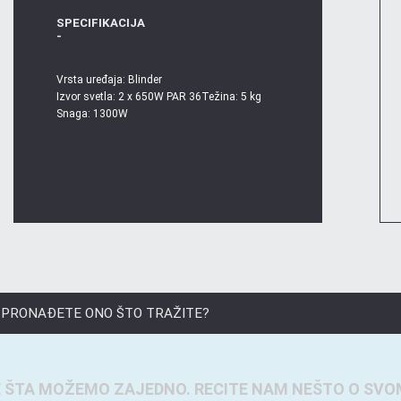
SPECIFIKACIJA
-
Vrsta uređaja: Blinder
Izvor svetla: 2 x 650W PAR 36Težina: 5 kg
Snaga: 1300W
 PRONAĐETE ONO ŠTO TRAŽITE?
 ŠTA MOŽEMO ZAJEDNO. RECITE NAM NEŠTO O SVO