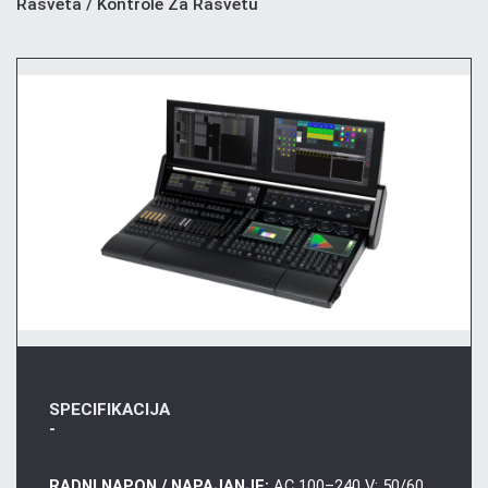
Rasveta / Kontrole Za Rasvetu
SPECIFIKACIJA
-
RADNI NAPON / NAPAJANJE:
AC 100–240 V; 50/60