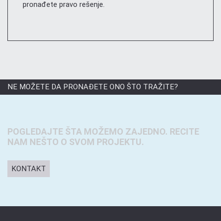
pronađete pravo rešenje.
NE MOŽETE DA PRONAĐETE ONO ŠTO TRAŽITE?
POGLEDAJTE ŠTA MOŽEMO ZAJEDNO. RECITE
NAM NEŠTO O SVOM PROJEKTU.
KONTAKT