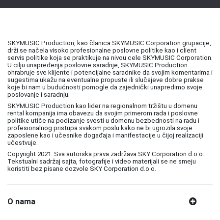
SKYMUSIC Production, kao članica SKYMUSIC Corporation grupacije,
drži se načela visoko profesionalne poslovne politike kao i client
servis politike koja se praktikuje na nivou cele SKYMUSIC Corporation.
U cilju unapređenja poslovne saradnje, SKYMUSIC Production
ohrabruje sve klijente i potencijalne saradnike da svojim komentarima i
sugestima ukažu na eventualne propuste ili slučajeve dobre prakse
koje bi nam u budućnosti pomogle da zajednički unapredimo svoje
poslovanje i saradnju.
SKYMUSIC Production kao lider na regionalnom tržištu u domenu
rental kompanija ima obavezu da svojim primerom rada i poslovne
politike utiče na podizanje svesti u domenu bezbednosti na radu i
profesionalnog pristupa svakom poslu kako ne bi ugrozila svoje
zaposlene kao i učesnike događaja i manifestacije u čijoj realizaciji
učestvuje.
Copyright 2021. Sva autorska prava zadržava SKY Corporation d.o.o.
Tekstualni sadržaj sajta, fotografije i video materijali se ne smeju
koristiti bez pisane dozvole SKY Corporation d.o.o.
O nama