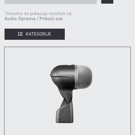
Trenutno se prikazuju rezultati za
Audio Oprema / Prikaži sve
KATEGORIJE