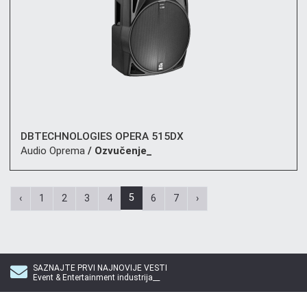
DBTECHNOLOGIES OPERA 515DX
Audio Oprema
/ Ozvučenje_
5
‹
1
2
3
4
6
7
›
SAZNAJTE PRVI NAJNOVIJE VESTI
Event & Entertainment industrija__