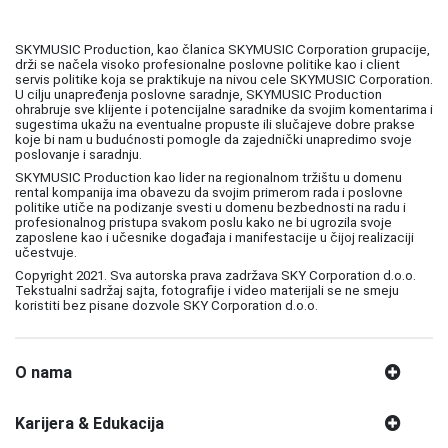
SKYMUSIC Production, kao članica SKYMUSIC Corporation grupacije,
drži se načela visoko profesionalne poslovne politike kao i client
servis politike koja se praktikuje na nivou cele SKYMUSIC Corporation.
U cilju unapređenja poslovne saradnje, SKYMUSIC Production
ohrabruje sve klijente i potencijalne saradnike da svojim komentarima i
sugestima ukažu na eventualne propuste ili slučajeve dobre prakse
koje bi nam u budućnosti pomogle da zajednički unapredimo svoje
poslovanje i saradnju.
SKYMUSIC Production kao lider na regionalnom tržištu u domenu
rental kompanija ima obavezu da svojim primerom rada i poslovne
politike utiče na podizanje svesti u domenu bezbednosti na radu i
profesionalnog pristupa svakom poslu kako ne bi ugrozila svoje
zaposlene kao i učesnike događaja i manifestacije u čijoj realizaciji
učestvuje.
Copyright 2021. Sva autorska prava zadržava SKY Corporation d.o.o.
Tekstualni sadržaj sajta, fotografije i video materijali se ne smeju
koristiti bez pisane dozvole SKY Corporation d.o.o.
O nama
Karijera & Edukacija