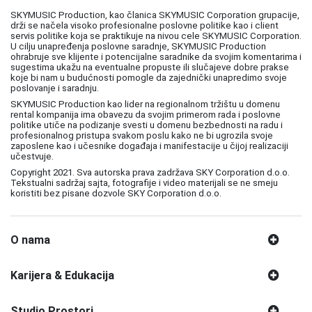
SKYMUSIC Production, kao članica SKYMUSIC Corporation grupacije,
drži se načela visoko profesionalne poslovne politike kao i client
servis politike koja se praktikuje na nivou cele SKYMUSIC Corporation.
U cilju unapređenja poslovne saradnje, SKYMUSIC Production
ohrabruje sve klijente i potencijalne saradnike da svojim komentarima i
sugestima ukažu na eventualne propuste ili slučajeve dobre prakse
koje bi nam u budućnosti pomogle da zajednički unapredimo svoje
poslovanje i saradnju.
SKYMUSIC Production kao lider na regionalnom tržištu u domenu
rental kompanija ima obavezu da svojim primerom rada i poslovne
politike utiče na podizanje svesti u domenu bezbednosti na radu i
profesionalnog pristupa svakom poslu kako ne bi ugrozila svoje
zaposlene kao i učesnike događaja i manifestacije u čijoj realizaciji
učestvuje.
Copyright 2021. Sva autorska prava zadržava SKY Corporation d.o.o.
Tekstualni sadržaj sajta, fotografije i video materijali se ne smeju
koristiti bez pisane dozvole SKY Corporation d.o.o.
O nama
Karijera & Edukacija
Studio Prostori