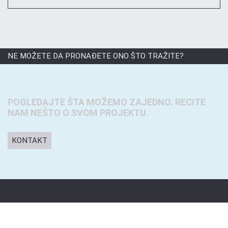
NE MOŽETE DA PRONAĐETE ONO ŠTO TRAŽITE?
POGLEDAJTE ŠTA MOŽEMO ZAJEDNO. RECITE
NAM NEŠTO O SVOM PROJEKTU.
KONTAKT