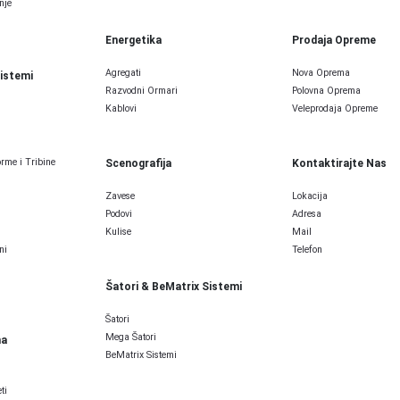
nje
Energetika
Prodaja Opreme
Agregati
Nova Oprema
Sistemi
Razvodni Ormari
Polovna Oprema
Kablovi
Veleprodaja Opreme
rme i Tribine
Scenografija
Kontaktirajte Nas
Zavese
Lokacija
Podovi
Adresa
Kulise
Mail
ni
Telefon
Šatori & BeMatrix Sistemi
Šatori
Mega Šatori
ma
BeMatrix Sistemi
ti