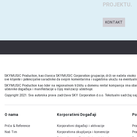
PROJEKTU.
KONTAKT
SKYMUSIC Production, kao članica SKYMUSIC Corporation grupacije, drži se načela visoko pr
sve klijente i potencijalne saradnike da svojim komentarima i sugestima ukažu na eventualn
SKYMUSIC Production kao lider na regionalnom tržištu u domenu rental kompanija ima obavez
učesnike događaja i manifestacije u čijoj realizaciji učestvuje.
Copyright 2021. Sva autorska prava zadržava SKY Corporation d.o.o. Tekstualni sadržaj sajta,
O nama
Korporativni Događaji
Po
Priča & Reference
Korporativni događaji i aktivacije
Pro
Naš Tim
Korporativna okupljanja i konvencije
Pro