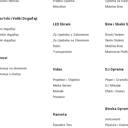
orišni festivali
Prateća Oprema
Oprema za Kače
Mikrofoni
Mobilne Bine
ortski i Veliki Događaji
LED Ekrani
Bine i Skelni 
ni događaji
rtski događaji
Za Upotrebu u Zatvorenom
Binski Sistemi
iki događaji
Za Upotrebu na Otvorenom
Skelni Sistemi
Podni
Mobilne Bine
Transparentni
Modularne Platfo
lmovi
manja na otvorenom
Video
DJ Oprema
manja u studiju
Projektori i Objektivi
Plejeri i Gramofo
Media Serveri
DJ Miksete
Miksete
Efekti i Dodaci
Procesori
Binska Opre
Rasveta
Instrumenti
Rasvetna Tela
Pojačala i Kabine