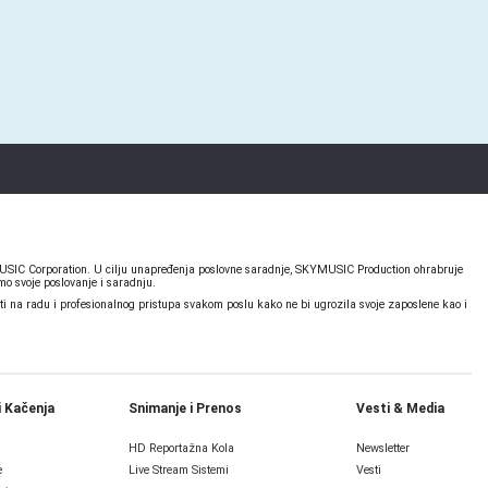
KYMUSIC Corporation. U cilju unapređenja poslovne saradnje, SKYMUSIC Production ohrabruje
o svoje poslovanje i saradnju.
 na radu i profesionalnog pristupa svakom poslu kako ne bi ugrozila svoje zaposlene kao i
i Kačenja
Snimanje i Prenos
Vesti & Media
HD Reportažna Kola
Newsletter
e
Live Stream Sistemi
Vesti