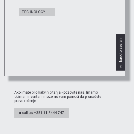
TECHNOLOGY
back to search
Ako imate bilo kakvih pitanja - pozovite nas. Imamo
obiman inventar i možemo vam pomoći da pronađete
pravo rešenje.
■ call us +381 11 3444 747