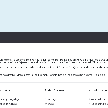
ofesionalne poslovne politike kao i client servis politike koja se praktikuje na nivou cele S
e propuste ili slučajeve dobre prakse koje bi nam u budućnosti pomogle da zajednički unapredim
u da svojim primerom rada i poslovne politike utiče na podizanje svesti u domenu bezbednosti
 fotografije i video materijali se ne smeju koristiti bez pisane dozvole SKY Corporation d.o.o.
zorište
Audio Oprema
Konstrukcije 
dukcija događaja
Ozvučenje
Krovni Sistemi
dukcija turneje
Miksete
ALU Konstrukcij