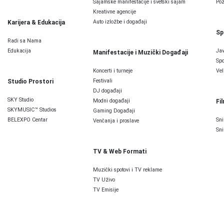
Sajamske manifestacije i svetski sajam
Poz
Kreativne agencije
Auto izložbe i događaji
Karijera & Edukacija
Sp
Radi sa Nama
Edukacija
Jav
Manifestacije i Muzički Događaji
Spo
Koncerti i turneje
Vel
Festivali
Studio Prostori
DJ događaji
SKY Studio
Modni događaji
Fi
SKYMUSIC™ Studios
Gaming Događaji
BELEXPO Centar
Sni
Venčanja i proslave
Sni
TV & Web Formati
Muzički spotovi i TV reklame
TV Uživo
TV Emisije