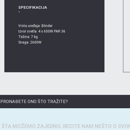
SPECIFIKACIJA
-
Vrsta uređaja: Blinder
Izvor svetla: 4 x 650W PAR 36
Težina: 7 kg
Snaga: 2600W
 PRONAĐETE ONO ŠTO TRAŽITE?
 ŠTA MOŽEMO ZAJEDNO. RECITE NAM NEŠTO O SVO