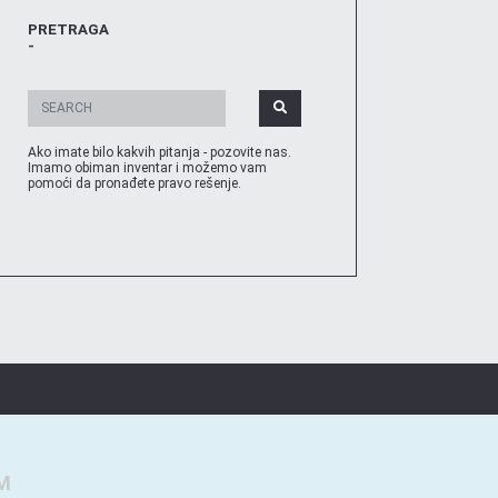
PRETRAGA
-
Ako imate bilo kakvih pitanja - pozovite nas.
Imamo obiman inventar i možemo vam
pomoći da pronađete pravo rešenje.
M