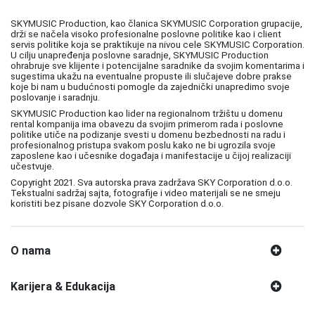
SKYMUSIC Production, kao članica SKYMUSIC Corporation grupacije,
drži se načela visoko profesionalne poslovne politike kao i client
servis politike koja se praktikuje na nivou cele SKYMUSIC Corporation.
U cilju unapređenja poslovne saradnje, SKYMUSIC Production
ohrabruje sve klijente i potencijalne saradnike da svojim komentarima i
sugestima ukažu na eventualne propuste ili slučajeve dobre prakse
koje bi nam u budućnosti pomogle da zajednički unapredimo svoje
poslovanje i saradnju.
SKYMUSIC Production kao lider na regionalnom tržištu u domenu
rental kompanija ima obavezu da svojim primerom rada i poslovne
politike utiče na podizanje svesti u domenu bezbednosti na radu i
profesionalnog pristupa svakom poslu kako ne bi ugrozila svoje
zaposlene kao i učesnike događaja i manifestacije u čijoj realizaciji
učestvuje.
Copyright 2021. Sva autorska prava zadržava SKY Corporation d.o.o.
Tekstualni sadržaj sajta, fotografije i video materijali se ne smeju
koristiti bez pisane dozvole SKY Corporation d.o.o.
O nama
Karijera & Edukacija