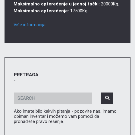
Maksimalno opterećenje u jednoj tački:
20000Kg.
Maksimalno opterećenje:
17500Kg.
Više informacija..
PRETRAGA
-
Ako imate bilo kakvih pitanja - pozovite nas. Imamo
obiman inventar i možemo vam pomoći da
pronađete pravo rešenje.