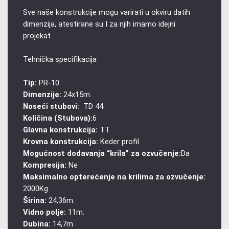
Sve naše konstrukcije mogu varirati u okviru datih
dimenzija, atestirane su I za njih imamo idejni
projekat.
Tehnička specifikacija
Tip:
PR-10
Dimenzije:
24x15m.
Noseći stubovi:
TD 44
Količina (Stubova):
6
Glavna konstrukcija:
TT
Krovna konstrukcija:
Keder profil
Mogućnost dodavanja “krila” za ozvučenje:
Da
Kompresija:
Ne
Maksimalno opterećenje na krilima za ozvučenje:
2000Kg.
Širina:
24,36m.
Vidno polje:
11m.
Dubina:
14,7m.