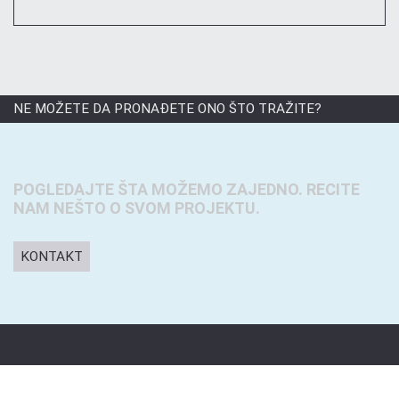
NE MOŽETE DA PRONAĐETE ONO ŠTO TRAŽITE?
POGLEDAJTE ŠTA MOŽEMO ZAJEDNO. RECITE
NAM NEŠTO O SVOM PROJEKTU.
KONTAKT