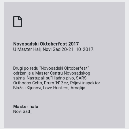
Novosadski Oktoberfest 2017
U Master Hali, Novi Sad 20-21. 10. 2017.
Drugi po redu "Novosadski Oktoberfest"
održan je u Master Centru Novosadskog
sajma. Nastupali su"Hladno pivo, SARS,
Orthodox Celts, Drum ‘N’ Zez, Prljavi inspektor
Blaža i Kljunovi, Love Hunters, Amajlija...
Master hala
Novi Sad_