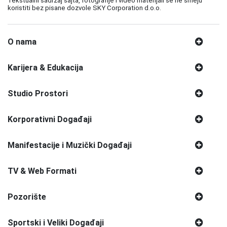
Tekstualni sadržaj sajta, fotografije i video materijali se ne smeju
koristiti bez pisane dozvole SKY Corporation d.o.o.
O nama
Karijera & Edukacija
Studio Prostori
Korporativni Događaji
Manifestacije i Muzički Događaji
TV & Web Formati
Pozorište
Sportski i Veliki Događaji