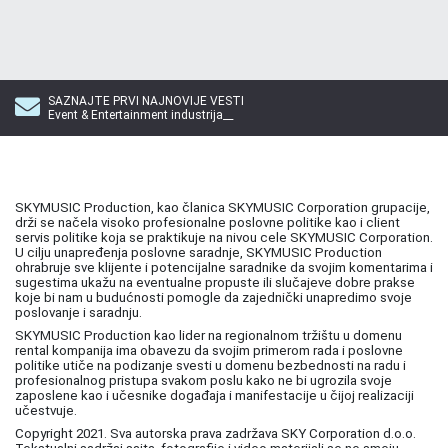
SAZNAJTE PRVI NAJNOVIJE VESTI
Event & Entertainment industrija__
SKYMUSIC Production, kao članica SKYMUSIC Corporation grupacije,
drži se načela visoko profesionalne poslovne politike kao i client
servis politike koja se praktikuje na nivou cele SKYMUSIC Corporation.
U cilju unapređenja poslovne saradnje, SKYMUSIC Production
ohrabruje sve klijente i potencijalne saradnike da svojim komentarima i
sugestima ukažu na eventualne propuste ili slučajeve dobre prakse
koje bi nam u budućnosti pomogle da zajednički unapredimo svoje
poslovanje i saradnju.
SKYMUSIC Production kao lider na regionalnom tržištu u domenu
rental kompanija ima obavezu da svojim primerom rada i poslovne
politike utiče na podizanje svesti u domenu bezbednosti na radu i
profesionalnog pristupa svakom poslu kako ne bi ugrozila svoje
zaposlene kao i učesnike događaja i manifestacije u čijoj realizaciji
učestvuje.
Copyright 2021. Sva autorska prava zadržava SKY Corporation d.o.o.