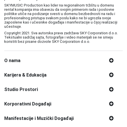
SKYMUSIC Production kao lider na regionalnom tržištu u domenu
rental kompanija ima obavezu da svojim primerom rada i poslovne
politike utiče na podizanje svesti u domenu bezbednosti na radu i
profesionalnog pristupa svakom poslu kako ne bi ugrozila svoje
zaposlene kao i učesnike događaja i manifestacije u čijoj realizaciji
učestvuje.
Copyright 2021. Sva autorska prava zadržava SKY Corporation d.o.o.
Tekstualni sadržaj sajta, fotografije i video materijali se ne smeju
koristiti bez pisane dozvole SKY Corporation d.o.o.
O nama
Karijera & Edukacija
Studio Prostori
Korporativni Događaji
Manifestacije i Muzički Događaji