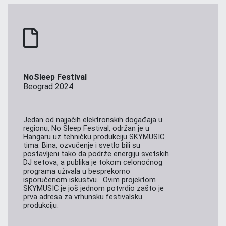
NoSleep Festival
Beograd 2024
Jedan od najjačih elektronskih događaja u
regionu, No Sleep Festival, održan je u
Hangaru uz tehničku produkciju SKYMUSIC
tima. Bina, ozvučenje i svetlo bili su
postavljeni tako da podrže energiju svetskih
DJ setova, a publika je tokom celonoćnog
programa uživala u besprekorno
isporučenom iskustvu. Ovim projektom
SKYMUSIC je još jednom potvrdio zašto je
prva adresa za vrhunsku festivalsku
produkciju.