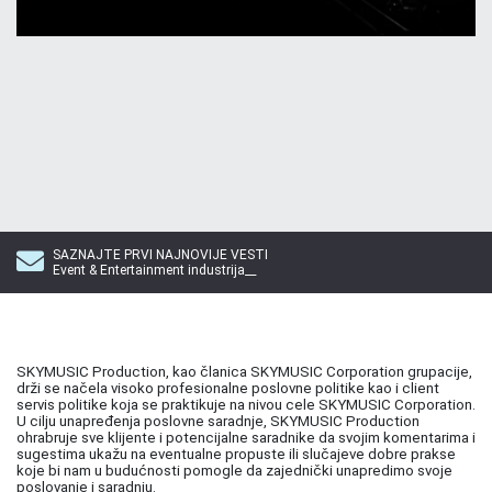
SAZNAJTE PRVI NAJNOVIJE VESTI
Event & Entertainment industrija__
SKYMUSIC Production, kao članica SKYMUSIC Corporation grupacije,
drži se načela visoko profesionalne poslovne politike kao i client
servis politike koja se praktikuje na nivou cele SKYMUSIC Corporation.
U cilju unapređenja poslovne saradnje, SKYMUSIC Production
ohrabruje sve klijente i potencijalne saradnike da svojim komentarima i
sugestima ukažu na eventualne propuste ili slučajeve dobre prakse
koje bi nam u budućnosti pomogle da zajednički unapredimo svoje
poslovanje i saradnju.