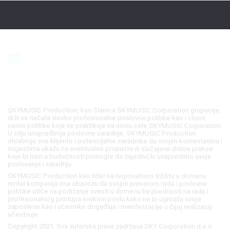
SAZNAJTE PRVI NAJNOVIJE VESTI
Event & Entertainment industrija__
SKYMUSIC Production, kao članica SKYMUSIC Corporation grupacije,
drži se načela visoko profesionalne poslovne politike kao i client
servis politike koja se praktikuje na nivou cele SKYMUSIC Corporation.
U cilju unapređenja poslovne saradnje, SKYMUSIC Production
ohrabruje sve klijente i potencijalne saradnike da svojim komentarima i
sugestima ukažu na eventualne propuste ili slučajeve dobre prakse
koje bi nam u budućnosti pomogle da zajednički unapredimo svoje
poslovanje i saradnju.
SKYMUSIC Production kao lider na regionalnom tržištu u domenu
rental kompanija ima obavezu da svojim primerom rada i poslovne
politike utiče na podizanje svesti u domenu bezbednosti na radu i
profesionalnog pristupa svakom poslu kako ne bi ugrozila svoje
zaposlene kao i učesnike događaja i manifestacije u čijoj realizaciji
učestvuje.
Copyright 2021. Sva autorska prava zadržava SKY Corporation d.o.o.
Tekstualni sadržaj sajta, fotografije i video materijali se ne smeju
koristiti bez pisane dozvole SKY Corporation d.o.o.