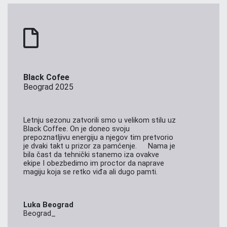
Black Cofee
Beograd 2025
Letnju sezonu zatvorili smo u velikom stilu uz
Black Coffee. On je doneo svoju
prepoznatljivu energiju a njegov tim pretvorio
je dvaki takt u prizor za pamćenje. Nama je
bila čast da tehnički stanemo iza ovakve
ekipe I obezbedimo im proctor da naprave
magiju koja se retko viđa ali dugo pamti.
Luka Beograd
Beograd_